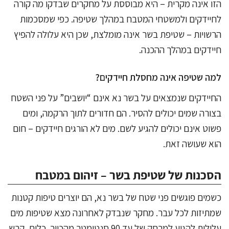
הזו אינה מקרית – היא מבוססת על מחקרים שבדקו מה קורה
לחיידקים ולמשטחי המטבח במהלך שטיפה. כפי שמסכמות
הרשויות – שטיפת בשר אינה מומלצת, שכן היא עלולה להפיץ
חיידקים במהלך ההכנה.
למה שטיפה אינה מחסלת חיידקים?
החיידקים שנמצאים על בשר נא אינם “יושבים” על פני השטח
בצורה שמים יכולים להסיר. הם חדורים לתוך הרקמה, ומים
פשוט אינם יכולים להגיע לשם. מים לא הורגים חיידקים – חום
הוא שעושה זאת.
הסכנות של שטיפת בשר – זיהום במטבח
כשמים פוגשים פני שטח של בשר נא, הם יוצרים טיפות קטנות
שמתיזות לכל עבר. מחקר שנבדק לאחרונה מצא שטיפות מים
עלולות להגיע למרחק של עד 90 סנטימטר מהכיור. כלים, קרש