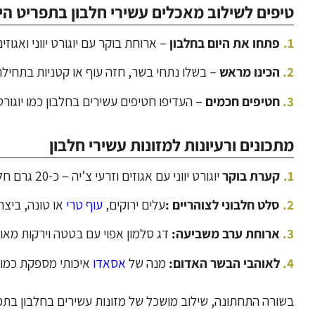
טיפים לשילוב מאכלים עשירי חלבון בתפריט היו
פתחו את היום בחלבון
– ארוחת בוקר עם יוגורט יווני ואגוזי
הכינו מראש
– בשלו נתחי בשר, חזה עוף או קטניות בתחילת
חטיפים חכמים
– העדיפו חטיפים עשירים בחלבון כמו יוגורט
מתכונים ורעיונות למזונות עשירי חלבון
קערת בוקר
יוגורט יווני עם אגוזים וזרעי צ’יה – כ-20 גרם חלבון.
סלט חלבוני לצוהריים
:
עלים ירוקים,
עוף טרי
או טונה, ביצה קשה 
ארוחת ערב משביעה:
דג סלמון אפוי עם בטטה וירקות מאודים – כ-25 
לאוהבי הבשר האדום:
מנה של
אסאדו
איכותי מספקת כמות
בשורה התחתונה, שילוב מושכל של מזונות עשירים בחלבון בתפ