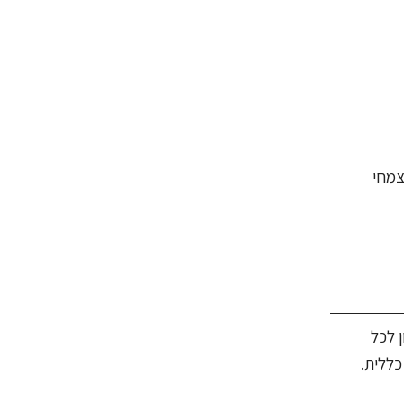
ן צמחי
עילים זקוקים ליותר, כ-1.7-1.2 גרם חלבון לכל