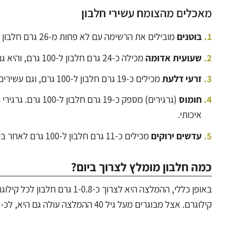
מאכלים מהצומח עשירי חלבון
בוטנים
מובילים את הרשימה עם לא פחות מ-26 גרם חלבון ל-100 גרם. כף חמאת בוטנים טבעית מכילה בערך 8 גרם חלבון.
שעועית אדומה
מכילה כ-24 גרם חלבון ל-100 גרם, והיא גם עשירה בסיבים תזונתיים שעוזרים לתחושת שובע.
זרעי דלעת
מכילים כ-19 גרם חלבון ל-100 גרם, וגם עשירים בברזל, אבץ ומגנזיום.
חומוס
(גרגירים) מספק כ-
איכותי.
עדשים ירוקים
מכילים כ-11 גרם חלבון ל-100 גרם לאחר בישול. הם משמשים כבסיס מצוין למרקים או כתוספת לסלט.
כמה חלבון מומלץ לצרוך ביום?
קילוגרם. אצל מבוגרים מעל גיל 40 ההמלצה עולה גם היא, לכ-1.2-1 גרם חלבון לקילוגרם, כדי לשמור על מסת השריר ועל בריאות כללית.