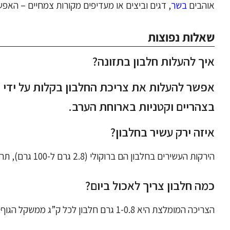
אוהבים
בשר
, דגים וביצים או מעדיפים מקורות צמחיים – האפשר
שאלות נפוצות
איך להעלות חלבון בתזונה?
אפשר להעלות את צריכת החלבון בקלות על ידי שי
בצהריים וקטניות בארוחת הערב.
איזה ירק עשיר בחלבון?
הירקות העשירים בחלבון הם ברוקולי (2.8 גרם ל-100 גרם), תרד (2.9 גרם) וכרוב ניצנים (3.4 גרם).
כמה חלבון צריך לאכול ביום?
הצריכה המומלצת היא 1-0.8 גרם חלבון לכל ק”ג ממשקל הגוף, ו-2-1.2 גרם לק”ג לאנשים פעילים.