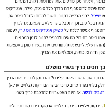
בתנור, ולאחר מכן פורסים אותו לפרוסות דקות. הנתחים
המתאימים לרוסטביף הם בדרך כלל סינטה, פילה, אנטריקוט
או
שייטל
. לפני הצלייה בתנור, חשוב למרוח ולתבל היטב את
הנתח בכל טוב, וכך יתקבל בשר מלא בטעמים. אז לכריך
רוסטביף אפשר ללכת על
סטייק אנטריקוט מינוט טרי
, לעסות
אותו היטב בתיבול מתאים ולהכניס לתנור לזמן המתאים
(הזהרו שלא לייבש אותו). פורסים את הבשר המוכן באמצעות
סכין חדה ואיכותית, וממלאים את הכריך.
כך תכינו כריך בשרי מושלם
הכנתם את הבשר האהוב עליכם? זהו הזמן להרכיב את הכריך!
חלק בלתי נפרד מרוב כריכי הבשר הם ירקות (צלויים או לא)
ורטבים לבשר
. אז הינה האפשרויות להרכבת כריך בשרי:
ירקות צלויים –
ירקות צלויים או מוקפצים במחבת יכולים