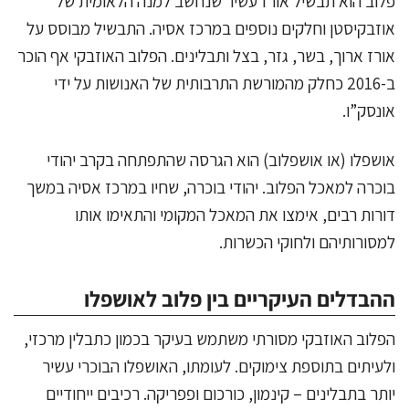
פלוב הוא תבשיל אורז עשיר שנחשב למנה הלאומית של
אוזבקיסטן וחלקים נוספים במרכז אסיה. התבשיל מבוסס על
אורז ארוך, בשר, גזר, בצל ותבלינים. הפלוב האוזבקי אף הוכר
ב-2016 כחלק מהמורשת התרבותית של האנושות על ידי
אונסק”ו.
אושפלו (או אושפלוב) הוא הגרסה שהתפתחה בקרב יהודי
בוכרה למאכל הפלוב. יהודי בוכרה, שחיו במרכז אסיה במשך
דורות רבים, אימצו את המאכל המקומי והתאימו אותו
למסורותיהם ולחוקי הכשרות.
ההבדלים העיקריים בין פלוב לאושפלו
הפלוב האוזבקי מסורתי משתמש בעיקר בכמון כתבלין מרכזי,
ולעיתים בתוספת צימוקים. לעומתו, האושפלו הבוכרי עשיר
יותר בתבלינים – קינמון, כורכום ופפריקה. רכיבים ייחודיים