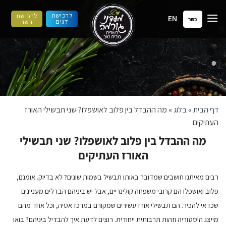
ילוג
לרכישת
לרכישת
EN
תוכן
כשר
דגים
בשר
דף הבית
»
בלוג
»
מה ההבדל בין פלוב לאושפלו? שני תבשילי האורז
העתיקים
מה ההבדל בין פלוב לאושפלו? שני תבשילי
האורז העתיקים
רבים מאיתנו חושבים שמדובר באותו תבשיל בשמות שונים? לא בדיוק. אומנם,
פלוב ואושפלו הם קרובי משפחה קולינריים, אבל יש ביניהם הבדלים מעניינים
שכדאי להכיר. הם תבשילי אורז עשירים שמקורם במרכז אסיה, וכל אחד מהם
מייצג היסטוריה וזהות תרבותית ייחודית. רוצים לדעת איך להבדיל ביניהם? בואו