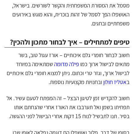
מסמל את המסורת המשפחתית והקשר לשורשים. בישראל,
האושפלו הפך לסמל של זהות בוכרית, והוא מוגש באירועים
משפחתיים ובחגים.
טיפים למתחילים – איך לבחור מתכון ולהכין?
חשוב לבחור חומרי גלם איכותיים – אורז עגול טוב, בשר
מתאים לבישול ארוך כמו
פילה מדומה
שמתאימה במיוחד
לבישול ארוך, וגזר טרי וכתום. ניתן למצוא חומרי גלם איכותיים
ב
אטליז חולון
ובחנויות מקצועיות נוספות.
חשוב להקדיש זמן לטיגון הבצל – זה המפתח לטעם עשיר. אל
תפחיתו בשמן ואל תערבבו את האורז אחרי שהנחתם אותו
בסיר. תנו לתבשיל לנוח 15 דקות אחרי הבישול לפני ההגשה.
בסופו של דבר, פלוב ואושפלו הם דוגמה נפלאה לאופן שבו