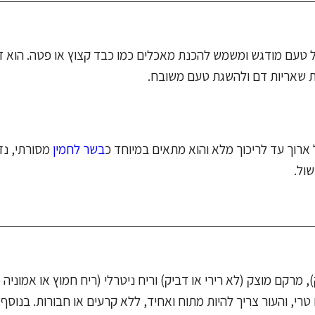
מקור עשיר לברזל וויטמינים מקבוצה B. הוא בעל טעם מודגש ומשמש להכנת מאכלים כמו כבד קצוץ או פטה.
רת שאריות דם ולהשגת טעם משובח.
ארוך עד לריכוך מלא והוא מתאים במיוחד כ
בשר לחמין
מסורתי, נזי
ול.
מרקם מוצק (לא רירי או דביק) וריח ניטרלי (ריח חמוץ או אמוניה 
רי, והעור צריך להיות מתוח ואחיד, ללא קרעים או חבורות. בנוסף,