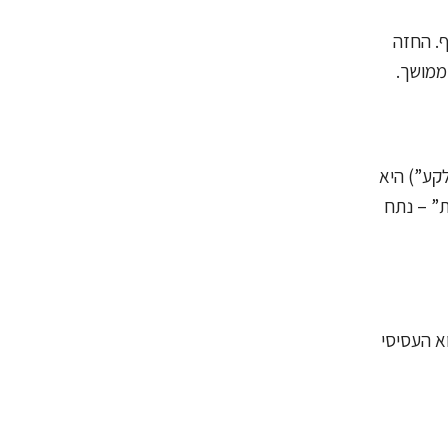
וזי שומן נמוכים, ומהווה כ-30% ממשקל העוף. החזה
ממושך.
קע”) היא
ת” – נתח
א העסיסי