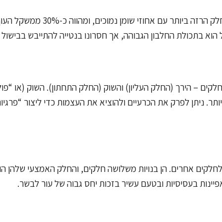
חזה העוף הוא הנתח הגדול והלבן הממוקם בחזית העוף. זהו החלק הרזה ביותר עם אח
ל הוא בתכולת החלבון הגבוהה, אך חסרונו בנטייה להתייבש בבישול 
ים – הירך (החלק העליון) והשוק (החלק התחתון). השוק (או “פול
יותר. ניתן לפרק את הכרעיים ולהוציא את העצמות כדי ליצור “פרגיו
לחלקים אחרים. הן בנויות משלושה חלקים, והחלק האמצעי שלהן הו
תאפיינות בעסיסיות ובטעם עשיר בזכות יחס גבוה של עור לבשר.