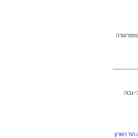
והקפידו על טמפרטורה
י-גבוה
הוד השרון