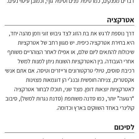
דברים מפנקים, כמו טיפול פנים וטיפול גוף, וכמובן עיסוי נעים.
אטרקציה
דרך נוספת לרגש את בת הזוג לצד גיבוש זוגי וזמן מהנה יחד,
היא בחירת אטרקציה כיפית. יש מגוון רחב של אטרקציות
שיכולות להתאים ליום שלם, או אפילו לאחר הצוהריים משותף
אחרי העבודה. בין האטרקציות השונות ניתן למנות למשל
רכיבת סוסים, טיולי טרקטורונים ורייזרים וטיסה. אם אתם אנשי
אקסטרים, צניחה חופשית ובנג’י הן דוגמאות מצוינות
לאטרקציות יוצאות דופן. מצד שני, תוכלו לבחור אטרקציה
“רגועה” יותר, כמו סדנה משותפת (סדנת נגרות למשל), סיבוב
קולינרי באחד השווקים בארץ וכדומה.
לסיכום