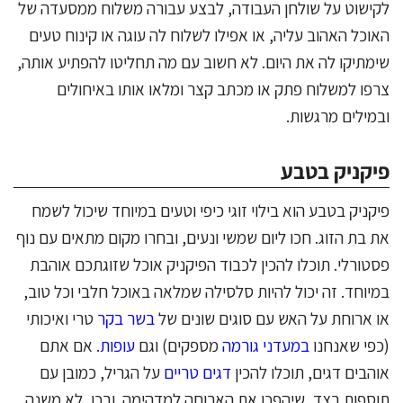
לקישוט על שולחן העבודה, לבצע עבורה משלוח ממסעדה של
האוכל האהוב עליה, או אפילו לשלוח לה עוגה או קינוח טעים
שימתיקו לה את היום. לא חשוב עם מה תחליטו להפתיע אותה,
צרפו למשלוח פתק או מכתב קצר ומלאו אותו באיחולים
ובמילים מרגשות.
פיקניק בטבע
פיקניק בטבע הוא בילוי זוגי כיפי וטעים במיוחד שיכול לשמח
את בת הזוג. חכו ליום שמשי ונעים, ובחרו מקום מתאים עם נוף
פסטורלי. תוכלו להכין לכבוד הפיקניק אוכל שזוגתכם אוהבת
במיוחד. זה יכול להיות סלסילה שמלאה באוכל חלבי וכל טוב,
או ארוחת על האש עם סוגים שונים של
בשר בקר
טרי ואיכותי
(כפי שאנחנו
במעדני גורמה
מספקים) וגם
עופות
. אם אתם
אוהבים דגים, תוכלו להכין
דגים טריים
על הגריל, כמובן עם
תוספות בצד, שיהפכו את הארוחה למדהימה. ובכן, לא משנה