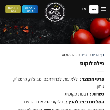
ילוג
לרכישת
לרכישת
EN
תוכן
כשר
דגים
בשר
דף הבית
»
דגי ים
»
פילה לוקוס
פילה לוקוס
פרטי המוצר :
ללא עור, לבחירתכם: סביצ'ה, קרפצ'יו,
טחון.
כשרות :
רבנות מקומית
המלצות כיצד להכין :
הלוקוס הוא אחד הדגים