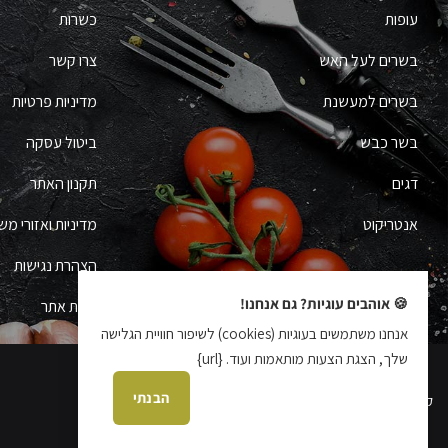
עופות
כשרות
בשרים לעל האש
צרו קשר
בשרים למעשנת
מדיניות פרטיות
בשר כבש
ביטול עסקה
דגים
תקנון האתר
אנטריקוט
מדיניות ואזורי מש
הצהרת נגישות
🍪 אוהבים עוגיות? גם אנחנו!
מפת אתר
אנחנו משתמשים בעוגיות (cookies) לשיפור חוויית הגלישה
שלך, הצגת הצעות מותאמות ועוד. {url}
הבנתי
קידום אתרים עידן בן אור