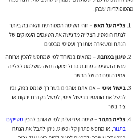
מהפופולריות שבהן:
צלייה על האש
– זוהי השיטה המסורתית והאהובה ביותר
לנתח הוואסיו. הצלייה מדגישה את הטעמים העמוקים של
הנתח ומשאירה אותו רך ועסיסי מבפנים
טיגון במחבת
– מתאים במיוחד למי שמחפש להכין ארוחה
מהירה וטעימה. מחבת ברזל יצוקה תהיה מושלמת לצלייה
אחידה ומהירה של הבשר
בישול איטי
– אם אתם אוהבים בשר רך שנמס בפה, נסו
לבשל את הוואסיו בבישול איטי, למשל בקדרת ירקות או
ציר בשר
צלייה בתנור
– שיטה אידיאלית למי שאוהב להכין
סטייקים
בתנור
, או מחפש פתרון קל ופשוט. ניתן לתבל את הנתח
במרינדה עשירה ולהכניס לתנור לחום בינוני עד גבוה