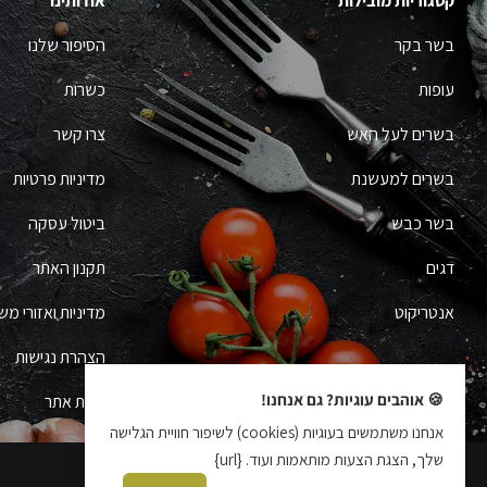
קטגוריות מובילות
אודותינו
בשר בקר
הסיפור שלנו
עופות
כשרות
בשרים לעל האש
צרו קשר
בשרים למעשנת
מדיניות פרטיות
בשר כבש
ביטול עסקה
דגים
תקנון האתר
אנטריקוט
מדיניות ואזורי מש
הצהרת נגישות
🍪 אוהבים עוגיות? גם אנחנו!
מפת אתר
אנחנו משתמשים בעוגיות (cookies) לשיפור חוויית הגלישה
שלך, הצגת הצעות מותאמות ועוד. {url}