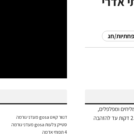
 אדרי
חתיות/חג
ליחים ומפלפלים,
דנוור קאט gosa מעדני גורמה
סטייק צלעות gosa מעדני גורמה
4 תפוחי אדמה