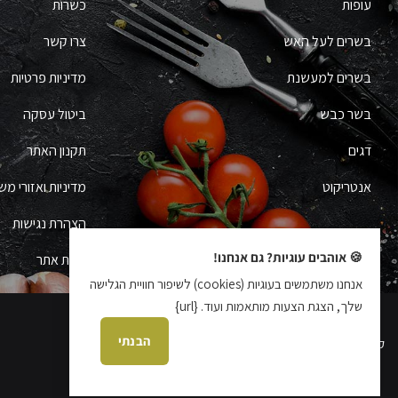
עופות
כשרות
בשרים לעל האש
צרו קשר
בשרים למעשנת
מדיניות פרטיות
בשר כבש
ביטול עסקה
דגים
תקנון האתר
אנטריקוט
מדיניות ואזורי מש
הצהרת נגישות
🍪 אוהבים עוגיות? גם אנחנו!
מפת אתר
אנחנו משתמשים בעוגיות (cookies) לשיפור חוויית הגלישה
שלך, הצגת הצעות מותאמות ועוד. {url}
הבנתי
קידום אתרים עידן בן אור