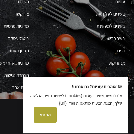
עופות
כשרות
בשרים לעל האש
צרו קשר
בשרים למעשנת
מדיניות פרטיות
בשר כבש
ביטול עסקה
דגים
תקנון האתר
אנטריקוט
מדיניות ואזורי מש
הצהרת נגישות
🍪 אוהבים עוגיות? גם אנחנו!
מפת אתר
אנחנו משתמשים בעוגיות (cookies) לשיפור חוויית הגלישה
שלך, הצגת הצעות מותאמות ועוד. {url}
הבנתי
קידום אתרים עידן בן אור