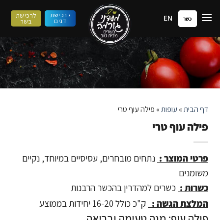
ילוג
לרכישת
לרכישת
EN
תוכן
כשר
דגים
בשר
דף הבית
»
עופות
»
פילה עוף טרי
פילה עוף טרי
פרטי המוצר :
נתחים מובחרים, עסיסיים במיוחד, נקיים
משומנים
כשרות :
כשרים למהדרין בהכשר הרבנות
המלצת הגשה :
ק"כ כולל 16-20 יחידות בממוצע
פילה עוף: מנה טעימה ובריאה