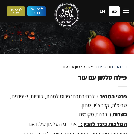
ילוג
לרכישת
לרכישת
EN
תוכן
כשר
דגים
בשר
דף הבית
»
דגי ים
»
פילה סלמון עם עור
פילה סלמון עם עור
פרטי המוצר :
לבחירתכם: פרוס למנות, קוביות, שיפודים,
סביצ'ה, קרפצ'יו, טחון.
כשרות :
רבנות מקומית
המלצות כיצד להכין :
את דגי הסלמון שלנו אנו