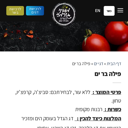
ילוג
לרכישת
לרכישת
EN
תוכן
כשר
דגים
בשר
דף הבית
»
דגי ים
»
פילה בר ים
פילה בר ים
פרטי המוצר :
ללא עור, לבחירתכם: סביצ'ה, קרפצ'יו,
טחון.
כשרות :
רבנות מקומית
המלצות כיצד להכין :
דג הגדל בעומק הים ומזכיר