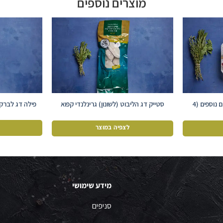
מוצרים נוספים
גפילטע פיש מדג קרפיון ודגים נוספים (4
סטייק דג הליבוט (לשונון) גרינלנדי קפוא
פילה דג לברק קפוא 
עם עור
לצפיה במוצר
מידע שימושי
סניפים