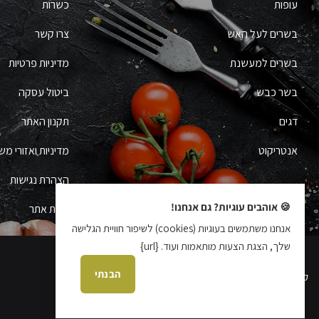
עופות
כשרות
בשרים לעל האש
צרו קשר
בשרים למעשנת
מדיניות פרטיות
בשר כבש
ביטול עסקה
דגים
תקנון האתר
אנטריקוט
מדיניות ואזורי מש
הצהרת נגישות
🍪 אוהבים עוגיות? גם אנחנו!
מפת אתר
אנחנו משתמשים בעוגיות (cookies) לשיפור חוויית הגלישה
שלך, הצגת הצעות מותאמות ועוד. {url}
הבנתי
קידום אתרים עידן בן אור