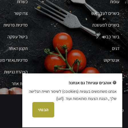
עופות
כשרות
בשרים לעל האש
צרו קשר
בשרים למעשנת
מדיניות פרטיות
בשר כבש
ביטול עסקה
דגים
תקנון האתר
אנטריקוט
מדיניות ואזורי מש
הצהרת נגישות
🍪 אוהבים עוגיות? גם אנחנו!
מפת אתר
אנחנו משתמשים בעוגיות (cookies) לשיפור חוויית הגלישה
שלך, הצגת הצעות מותאמות ועוד. {url}
הבנתי
קידום אתרים עידן בן אור