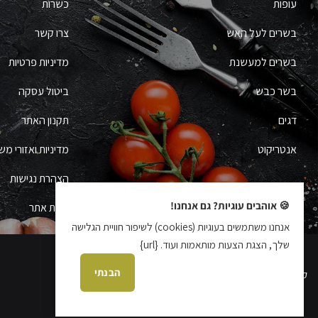
עופות
כשרות
בשרים לעל האש
צרו קשר
בשרים למעשנת
מדיניות פרטיות
בשר כבש
ביטול עסקה
דגים
תקנון האתר
אנטריקוט
מדיניות ואזורי מש
הצהרת נגישות
🍪 אוהבים עוגיות? גם אנחנו!
מפת אתר
אנחנו משתמשים בעוגיות (cookies) לשיפור חוויית הגלישה
שלך, הצגת הצעות מותאמות ועוד. {url}
הבנתי
קידום אתרים עידן בן אור