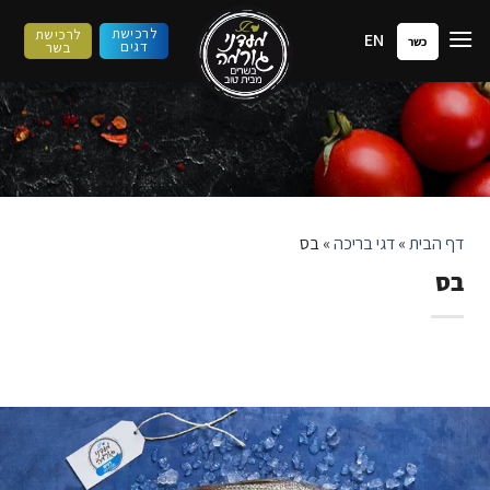
ילוג
לרכישת
לרכישת
EN
תוכן
כשר
דגים
בשר
דף הבית
»
דגי בריכה
»
בס
בס