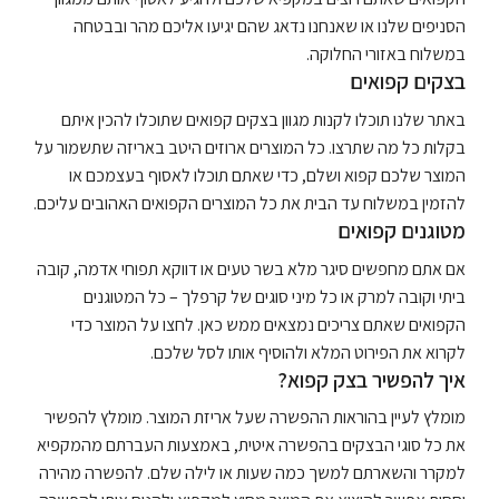
הסניפים שלנו או שאנחנו נדאג שהם יגיעו אליכם מהר ובבטחה
במשלוח באזורי החלוקה.
בצקים קפואים
באתר שלנו תוכלו לקנות מגוון בצקים קפואים שתוכלו להכין איתם
בקלות כל מה שתרצו. כל המוצרים ארוזים היטב באריזה שתשמור על
המוצר שלכם קפוא ושלם, כדי שאתם תוכלו לאסוף בעצמכם או
להזמין במשלוח עד הבית את כל המוצרים הקפואים האהובים עליכם.
מטוגנים קפואים
אם אתם מחפשים סיגר מלא בשר טעים או דווקא תפוחי אדמה, קובה
ביתי וקובה למרק או כל מיני סוגים של קרפלך – כל המטוגנים
הקפואים שאתם צריכים נמצאים ממש כאן. לחצו על המוצר כדי
לקרוא את הפירוט המלא ולהוסיף אותו לסל שלכם.
איך להפשיר בצק קפוא?
מומלץ לעיין בהוראות ההפשרה שעל אריזת המוצר. מומלץ להפשיר
את כל סוגי הבצקים בהפשרה איטית, באמצעות העברתם מהמקפיא
למקרר והשארתם למשך כמה שעות או לילה שלם. להפשרה מהירה