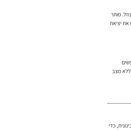
זל. מותר
 את יציאת
פשים
 ללא מצב
נונית, כדי