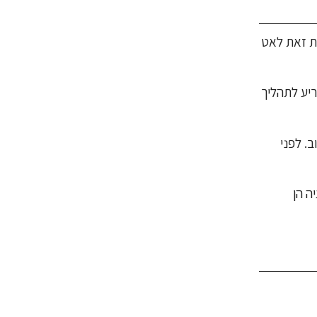
ות זאת לאט
יע לתהליך
. לפני
ה הן