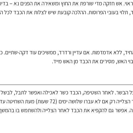
ראוי. אש חזקה מדי שורפת את החוץ ומשאירה את הפנים נא – בדיו
צלייה המומלץ הוא כ-6 עד 8 דקות לכל צד, תלוי בעובי הפרוסות. ההלכה קובעת שיש לצלות את הכבד לכ
יד, ללא אדמדמות. אם עדיין ורדרד, ממשיכים עוד דקה-שתיים. כ
וי האש, מסירים את הכבד מן האש מייד.
על הבשר. לאחר השטיפה, הכבד כשר לאכילה ואפשר לתבל, לבשל א
אותו ללא כל בעיה. מבחינת עיתוי, מותר לבשל את הכבד לאחר הצלייה רק אם לא עברו שלושה ימים (
ה. אפשר גם להקפיא את הכבד לאחר הצלייה ולהשתמש בו בהמשך ל