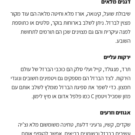
דגנים מלאים
שיבולת שועל, קינואה, אורז מלא וחיטה מלאה הם עוד מקור
מצוין לברזל. ניתן לשלב בארוחות בוקר, סלטים או כתוספת
למנה עיקרית והם גם מצוינים שכן הם תורמים לתחושת
השובע.
ירקות עליים
תרד, מנגולד, קייל ועלי סלק הם כוכבי הברזל של עולם
הירקות. לצד הברזל הם מספקים גם ויטמינים חשובים ונוגדי
חמצון. כדי לשפר את ספיגת הברזל מומלץ לשלב אותם עם
מזון שמכיל ויטמין C כמו פלפל אדום או מיץ לימון.
אגוזים וזרעים
שקדים, קשיו, גרעיני דלעת, טחינה משומשום מלא וצ’יה
עשירים בברזל ובשומנים בריאים. אפשר להוסיף אותם