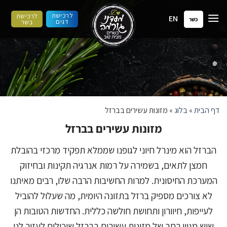
ילוג
לרכישת
לרכישת
EN
תוכן
כשר
דגים
בשר
דף הבית
»
בלוג
»
מזונות עשירים בברזל
מזונות עשירים בברזל
הברזל הוא מינרל חיוני לגופנו שממלא תפקיד מרכזי בהובלת
חמצן לתאים, בשמירה על רמות אנרגיה תקינות ובחיזוק
המערכת החיסונית. למרות החשיבות הרבה שלו, רבים מאיתנו
לא צורכים מספיק ברזל בתזונה היומית, מה שעלול להוביל
לעייפות, חיוורון ותחושת חולשה כללית. החדשות הטובות הן
שיש מגוון רחב של מזונות עשירים בברזל שיכולים לעזור לנו