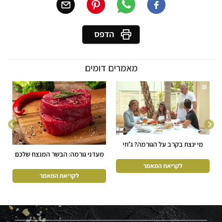
מאמרים דומים
מי ינצח בקרב על הגורמה? ג’וזי
ושקד נגד נעמה, ליהיא ואייל נגד
מעדני גורמה: הבשר המנצח שלכם
ג’ובאני ושמחה מהישרדות VIP
– אתר וואלה, מדור מומחים