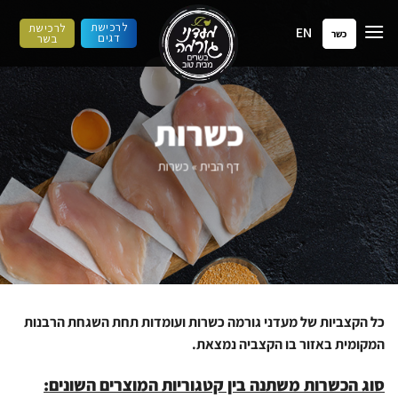
ילוג
לרכישת
לרכישת
EN
תוכן
כשר
דגים
בשר
כשרות
דף הבית
»
כשרות
כל
הקצביות של
מעדני גורמה כשר
ות
ועומד
ות
תחת השגחת
הרבנות
המקומית
באזור בו
ה
קצביה
נמצא
ת.
סוג הכשרות משתנה בין קטגוריות המוצרים השונים: