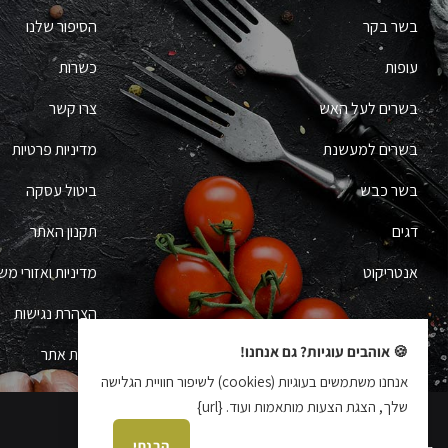
בשר בקר
הסיפור שלנו
עופות
כשרות
בשרים לעל האש
צרו קשר
בשרים למעשנת
מדיניות פרטיות
בשר כבש
ביטול עסקה
דגים
תקנון האתר
אנטריקוט
מדיניות ואזורי מש
הצהרת נגישות
🍪 אוהבים עוגיות? גם אנחנו!
מפת אתר
אנחנו משתמשים בעוגיות (cookies) לשיפור חוויית הגלישה
שלך, הצגת הצעות מותאמות ועוד. {url}
הבנתי