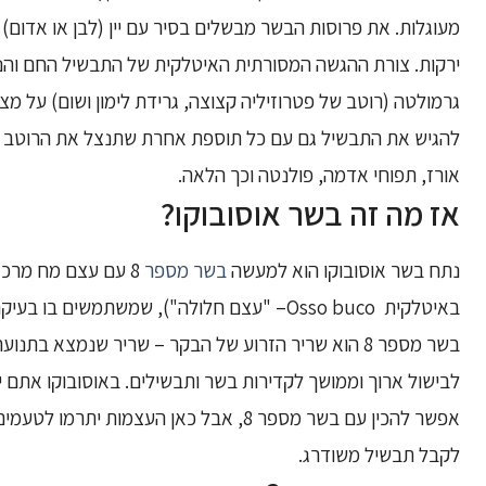
מעוגלות. את פרוסות הבשר מבשלים בסיר עם יין (לבן או אדום) 
ירקות. צורת ההגשה המסורתית האיטלקית של התבשיל החם והנהד
גרמולטה (רוטב של פטרוזיליה קצוצה, גרידת לימון ושום) על מצע 
להגיש את התבשיל גם עם כל תוספת אחרת שתנצל את הרוטב ה
אורז, תפוחי אדמה, פולנטה וכך הלאה.
אז מה זה בשר אוסובוקו?
נתח בשר אוסובוקו הוא למעשה
בשר מספר
8 עם עצם מח מרכז
באיטלקית Osso buco– "עצם חלולה"), שמשתמשים בו
בשר מספר 8 הוא שריר הזרוע של הבקר – שריר שנמצא בתנו
לבישול ארוך וממושך לקדירות בשר ותבשילים. באוסובוקו אתם יכ
אפשר להכין עם בשר מספר 8, אבל כאן העצמות יתר
לקבל תבשיל משודרג.